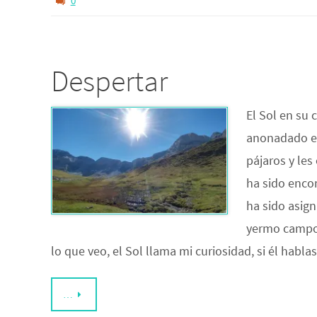
0
Despertar
El Sol en su 
anonadado el
pájaros y les
ha sido enc
ha sido asig
yermo campo
lo que veo, el Sol llama mi curiosidad, si él habl
…