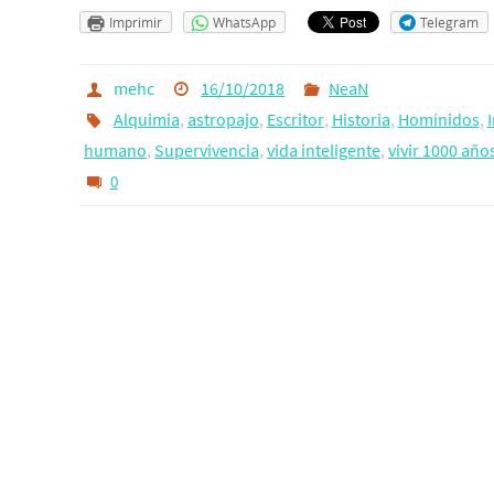
Imprimir
WhatsApp
Telegram
mehc
16/10/2018
NeaN
Alquimia
,
astropajo
,
Escritor
,
Historia
,
Homínidos
,
humano
,
Supervivencia
,
vida inteligente
,
vivir 1000 año
0