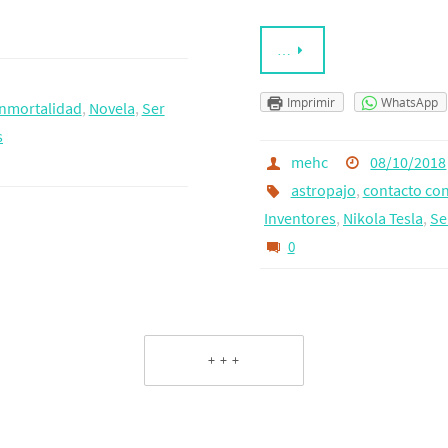
…
Imprimir
WhatsApp
Inmortalidad
,
Novela
,
Ser
s
mehc
08/10/2018
astropajo
,
contacto con
Inventores
,
Nikola Tesla
,
Se
0
+ + +