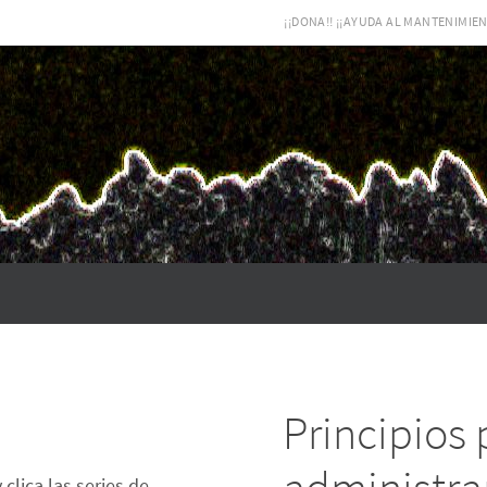
¡¡DONA!! ¡¡AYUDA AL MANTENIMIEN
Principios 
 clica las series de