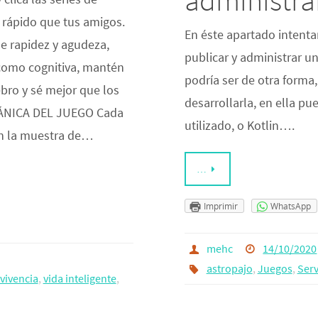
administra
rápido que tus amigos.
En éste apartado intentar
de rapidez y agudeza,
publicar y administrar 
 como cognitiva, mantén
podría ser de otra forma
ebro y sé mejor que los
desarrollarla, en ella p
ÁNICA DEL JUEGO Cada
utilizado, o Kotlin….
con la muestra de…
…
Imprimir
WhatsApp
mehc
14/10/2020
astropajo
,
Juegos
,
Serv
vivencia
,
vida inteligente
,