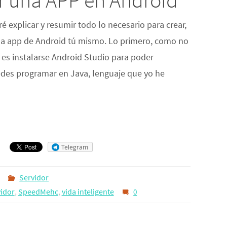
r una APP en Android
é explicar y resumir todo lo necesario para crear,
una app de Android tú mismo. Lo primero, como no
, es instalarse Android Studio para poder
uedes programar en Java, lenguaje que yo he
Telegram
Servidor
idor
,
SpeedMehc
,
vida inteligente
0