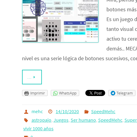
botones más 
Es un juego 
tanto visual
activo tu cer
demás.. MEC
nivel es una serie lógica de botones sucesivos, 
…
Imprimir
WhatsApp
Telegram
mehc
14/10/2020
SpeedMehc
astropajo
,
Juegos
,
Ser humano
,
SpeedMehc
,
Super
vivir 1000 años