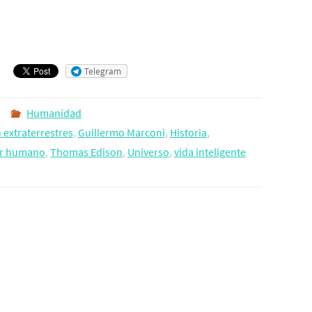
Telegram
Humanidad
 extraterrestres
,
Guillermo Marconi
,
Historia
,
r humano
,
Thomas Edison
,
Universo
,
vida inteligente