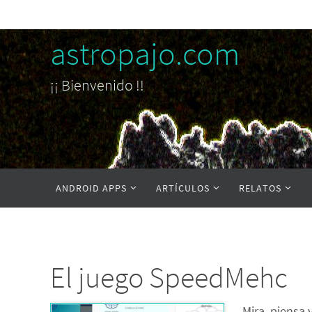
Ir
al
astropajo.com
contenido
¡¡ Bienvenido !!
Ir
ANDROID APPS
ARTÍCULOS
RELATOS
al
contenido
El juego SpeedMehc
Mira, piensa y