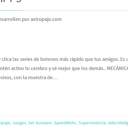
desarrollen por astropajo.com
y clica las series de botones más rápido que tus amigos. Es
antén activo tu cerebro y sé mejor que los demás.. MECÁNIC
sivos, con la muestra de…
opajo
,
Juegos
,
Ser humano
,
SpeedMehc
,
Supervivencia
,
vida inteli