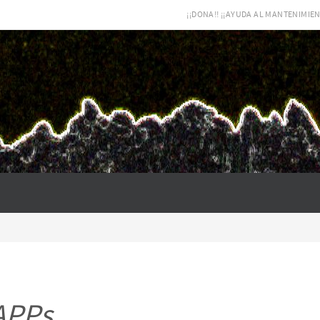
¡¡DONA!! ¡¡AYUDA AL MANTENIMIEN
APPs