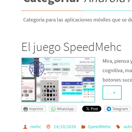
Categoría para las aplicaciones móviles que se 
El juego SpeedMehc
Mira, piensa 
cognitiva, m
botones suce
…
Imprimir
WhatsApp
Telegram
mehc
14/10/2020
SpeedMehc
astr