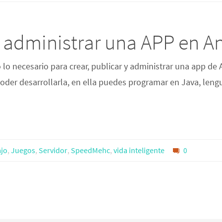
y administrar una APP en A
o lo necesario para crear, publicar y administrar una app d
poder desarrollarla, en ella puedes programar en Java, lengu
ajo
,
Juegos
,
Servidor
,
SpeedMehc
,
vida inteligente
0