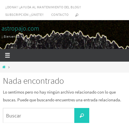
Ir
¡¡DONA!! ¡¡AYUDA AL MANTENIMIENTO DEL BLOG!!
al
SUBSCRIPCIÓN ¡¡ÚNETE!!
CONTACTO
contenido
astropajo.com
¡¡ Bienvenido !!
Inicio
Nada encontrado
Lo sentimos pero no hay ningún archivo relacionado con lo que
buscas. Puede que buscando encuentres una entrada relacionada.
Buscar:
Buscar